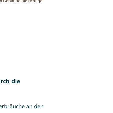
m Gebäude die richtige
rch die
erbräuche an den