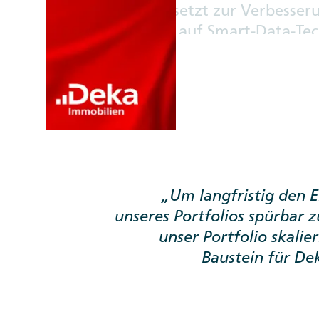
Deka Immobilien setzt zur Verbesseru
Dekarbonisierung auf Smart-Data-Tech
Gebäudesteuerungssystem nutzt einen
eines Gebäudes optimal zu steuern.
Um langfristig den 
unseres Portfolios spürbar z
unser Portfolio skalie
Baustein für De