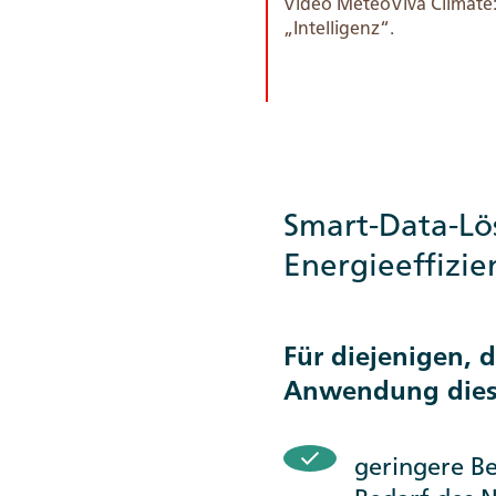
Video MeteoViva Climate:
„Intelligenz“.
Smart-Data-Lö
Energieeffizie
Für diejenigen, 
Anwendung dieser
geringere B