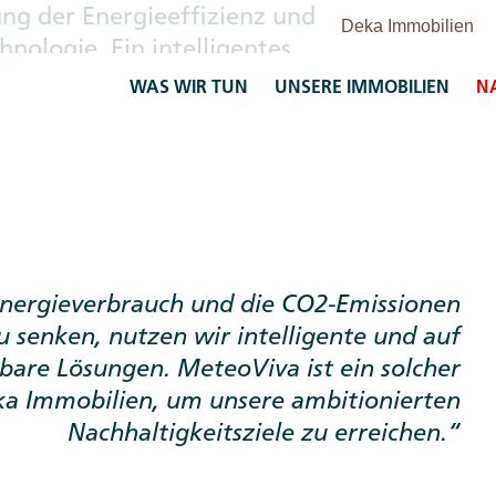
ng der Energieeffizienz und
nologie. Ein intelligentes
 digitalen Zwilling, um den Betrieb
WAS WIR TUN
UNSERE IMMOBILIEN
N
Energieverbrauch und die CO2-Emissionen
u senken, nutzen wir intelligente und auf
rbare Lösungen. MeteoViva ist ein solcher
ka Immobilien, um unsere ambitionierten
Nachhaltigkeitsziele zu erreichen.