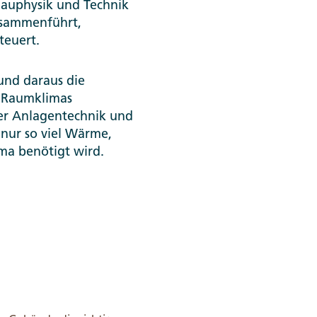
 Bauphysik und Technik
usammenführt,
teuert.
nd daraus die
n Raumklimas
der Anlagentechnik und
 nur so viel Wärme,
ma benötigt wird.