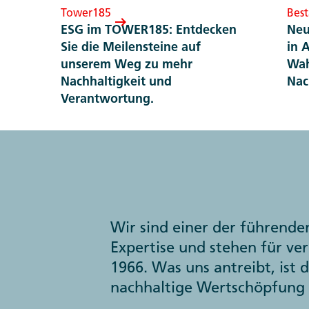
Tower185
Bes
ESG im TOWER185: Entdecken
Neu
Sie die Meilensteine auf
in 
unserem Weg zu mehr
Wah
Nachhaltigkeit und
Nac
Verantwortung.
Wir sind einer der führende
Expertise und stehen für ve
1966. Was uns antreibt, ist
nachhaltige Wertschöpfung 